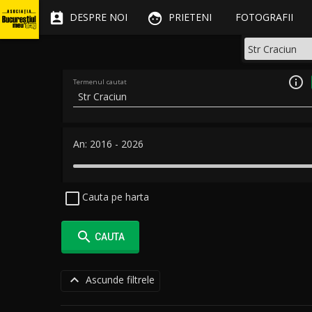


DESPRE NOI
PRIETENI
FOTOGRAFII

Termenul cautat
An:
2016
-
2026
Cauta pe harta

CAUTA

Ascunde filtrele