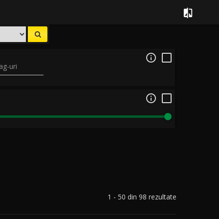


ag-uri

1 - 50 din 98 rezultate