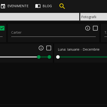



EVENIMENTE
BLOG

Cartier
T

Luna:
Ianuarie
-
Decembrie