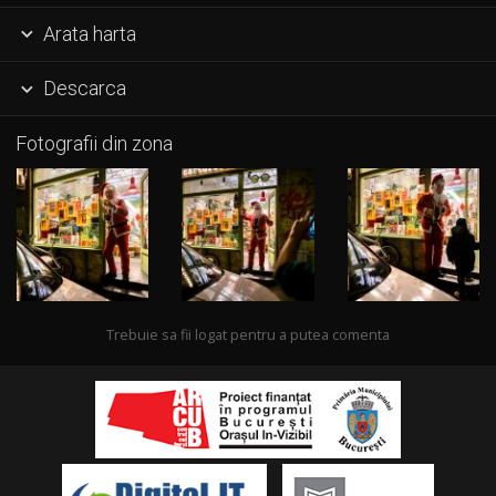
Arata harta

Descarca

Fotografii din zona
Trebuie sa fii logat pentru a putea comenta