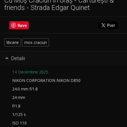
Cu Moș Crăciun în oraș - Cărturești &
friends - Strada Edgar Quinet
Save
librarie
mos craciun
Detalii

14 Decembrie 2025
NIKON CORPORATION NIKON D850
24.0 mm f/1.8
24 mm
f/1.8
1/125 s
ISO 110