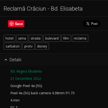
Reclamă Crăciun - Bd. Elisabeta
Save
hotel
iarna
strada
bulevard
film
reclama
sarbatori
protv
disney
Detalii

Bd. Regina Elisabeta
21 Decembrie 2022
Google Pixel 4a (5G)
Pixel 4a (5G) back camera 4.38mm f/1.73
4 mm
f/1.7