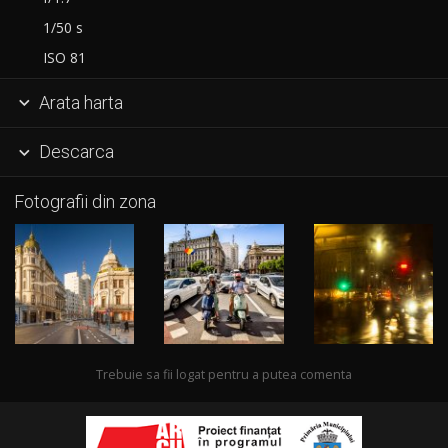
1/50 s
ISO 81
Arata harta

Descarca

Fotografii din zona
Trebuie sa fii logat pentru a putea comenta