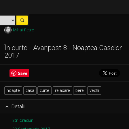
Mihai Petre
În curte - Avanpost 8 - Noaptea Caselor
2017
Save
noapte
casa
curte
relaxare
bere
vechi
Detalii

Str. Craciun
23 Septembrie 2017