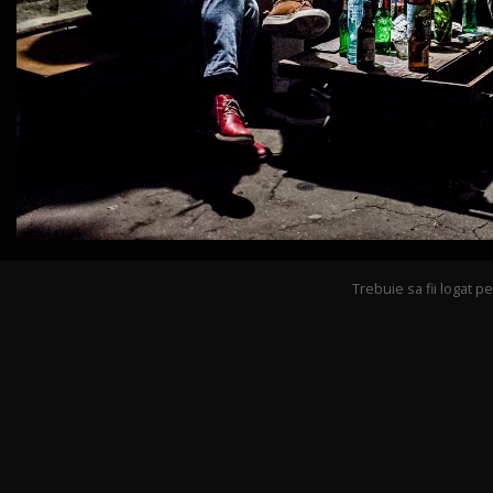
Trebuie sa fii logat 