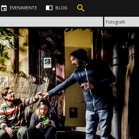



EVENIMENTE
BLOG