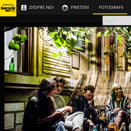


DESPRE NOI
PRIETENI
FOTOGRAFII