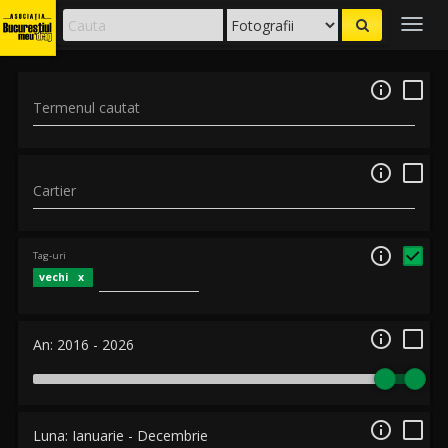
Togg
navig

Termenul cautat

Cartier

Tag-uri
vechi

An:
2016
-
2026

Luna:
Ianuarie
-
Decembrie