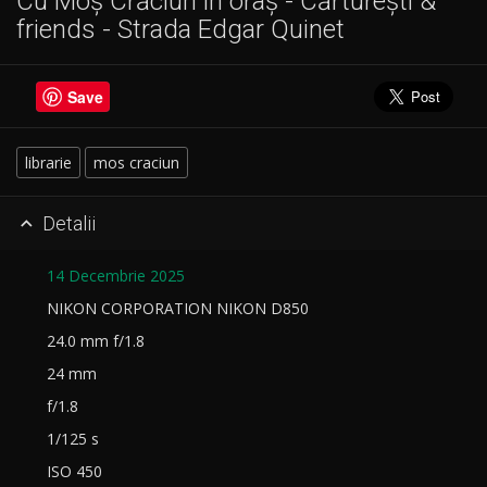
Cu Moș Crăciun în oraș - Cărturești &
friends - Strada Edgar Quinet
Save
librarie
mos craciun
Detalii

14 Decembrie 2025
NIKON CORPORATION NIKON D850
24.0 mm f/1.8
24 mm
f/1.8
1/125 s
ISO 450