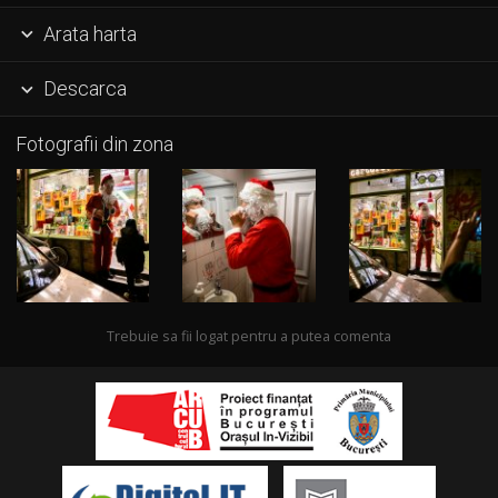
Arata harta

Descarca

Fotografii din zona
Trebuie sa fii logat pentru a putea comenta