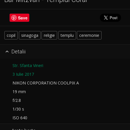
Save
copil
sinagoga
religie
templu
ceremonie
Detalii

Str. Sfanta Vineri
3 Iulie 2017
NIKON CORPORATION COOLPIX A
19 mm
f/2.8
1/30 s
ISO 640