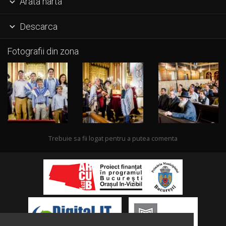
Arata harta

Descarca

Fotografii din zona
Trebuie sa fii logat pentru a putea comenta