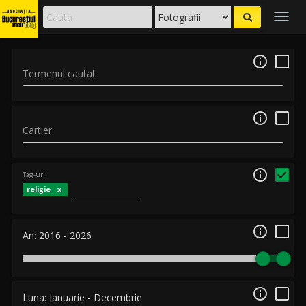
Togg
navig

Termenul cautat

Cartier

Tag-uri
religie

An:
2016
-
2026

Luna:
Ianuarie
-
Decembrie