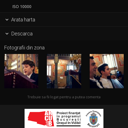
ISO 10000
Arata harta

Descarca

Fotografii din zona
Trebuie sa fii logat pentru a putea comenta