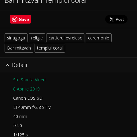
Bar mitzvah Templul coral
Save
sinagoga
religie
cartierul evreiesc
ceremonie
Bar mitzvah
templul coral
Detalii

Str. Sfanta Vineri
8 Aprilie 2019
Canon EOS 6D
EF40mm f/2.8 STM
40 mm
f/4.0
1/125 s