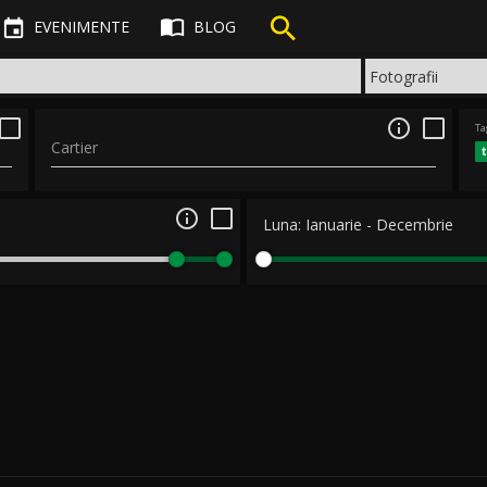



EVENIMENTE
BLOG

Ta
Cartier

Luna:
Ianuarie
-
Decembrie