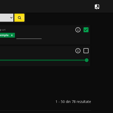


g-uri
templu

1 - 50 din 78 rezultate