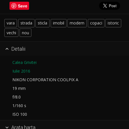
Save
vara
strada
sticla
imobil
modern
copaci
istoric
vechi
nou
Detalii

Calea Grivitei
Iulie 2016
NIKON CORPORATION COOLPIX A
19 mm
f/8.0
1/160 s
ISO 100
Arata harta
