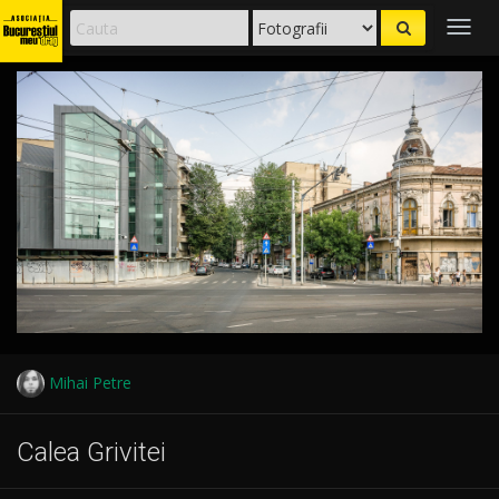
Togg
navig
Mihai Petre
Calea Grivitei