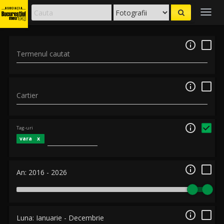
Togg
navig

Termenul cautat

Cartier

Tag-uri
vara

An:
2016
-
2026

Luna:
Ianuarie
-
Decembrie