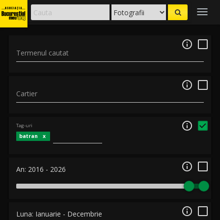
Togg
navig

Termenul cautat

Cartier

Tag-uri
batran

An:
2016
-
2026

Luna:
Ianuarie
-
Decembrie