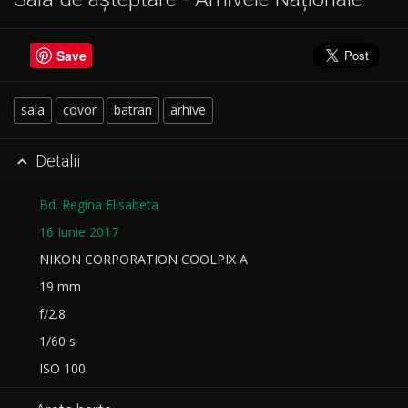
Save
sala
covor
batran
arhive
Detalii

Bd. Regina Elisabeta
16 Iunie 2017
NIKON CORPORATION COOLPIX A
19 mm
f/2.8
1/60 s
ISO 100