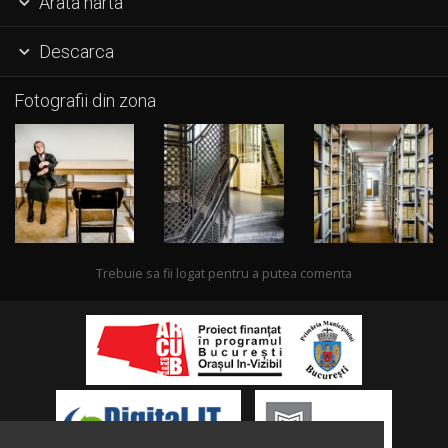
Arata harta

Descarca

Fotografii din zona
Trebuie sa fii logat pentru a putea comenta