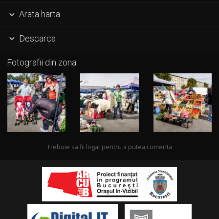
Arata harta

Descarca

Fotografii din zona
Trebuie sa fii logat pentru a putea comenta