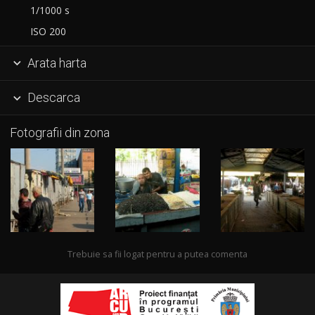
1/1000 s
ISO 200
Arata harta

Descarca

Fotografii din zona
Trebuie sa fii logat pentru a putea comenta