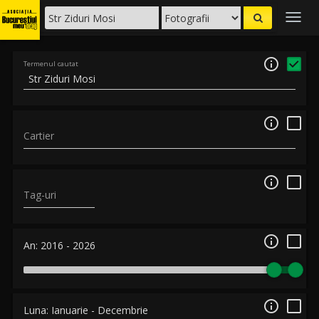
Togg
navig

Termenul cautat

Cartier

Tag-uri

An:
2016
-
2026

Luna:
Ianuarie
-
Decembrie