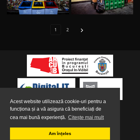
1
2

Acest website utilizează cookie-uri pentru a
funcționa și a vă asigura că beneficiați de
cea mai bună experiență.
Citește mai mult
Despre noi
|
Parteneri
|
Politica de
Am înțeles
Confidențialitate
|
Termeni și condiții
|
Tutorial