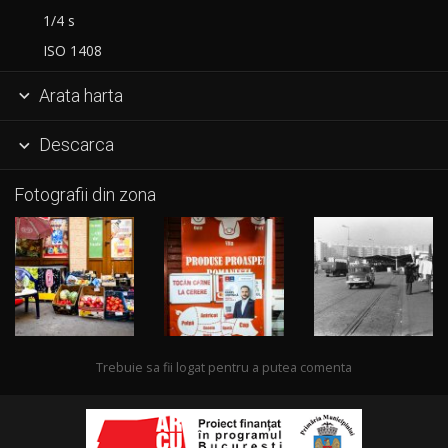
1/4 s
ISO 1408
Arata harta

Descarca

Fotografii din zona
Trebuie sa fii logat pentru a putea comenta