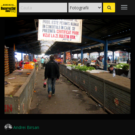
Togg
navig
Andrei Birsan