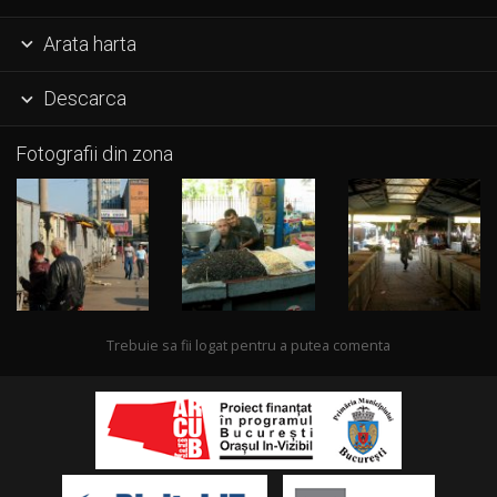
Arata harta

Descarca

Fotografii din zona
Trebuie sa fii logat pentru a putea comenta