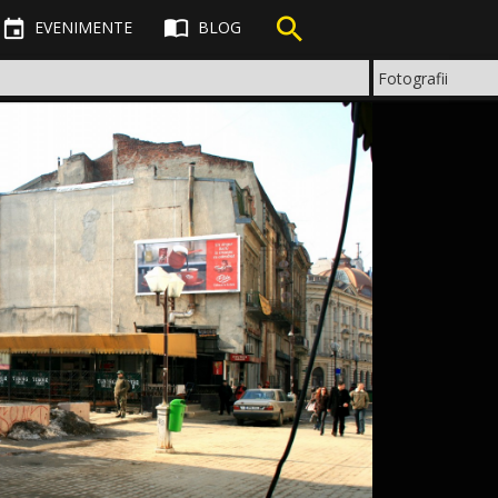



EVENIMENTE
BLOG