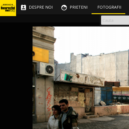


DESPRE NOI
PRIETENI
FOTOGRAFII