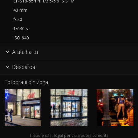
EF-S18-55mm f/3.5-5.6 IS STM
43 mm
f/5.0
1/640 s
ISO 640
Arata harta

Descarca

Fotografii din zona
Trebuie sa fii logat pentru a putea comenta