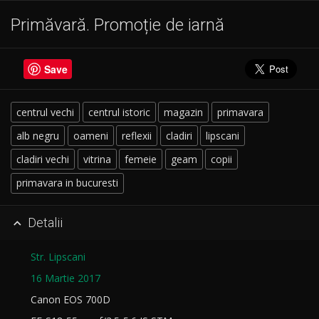
Primăvară. Promoție de iarnă
Save
centrul vechi
centrul istoric
magazin
primavara
alb negru
oameni
reflexii
cladiri
lipscani
cladiri vechi
vitrina
femeie
geam
copii
primavara in bucuresti
Detalii

Str. Lipscani
16 Martie 2017
Canon EOS 700D