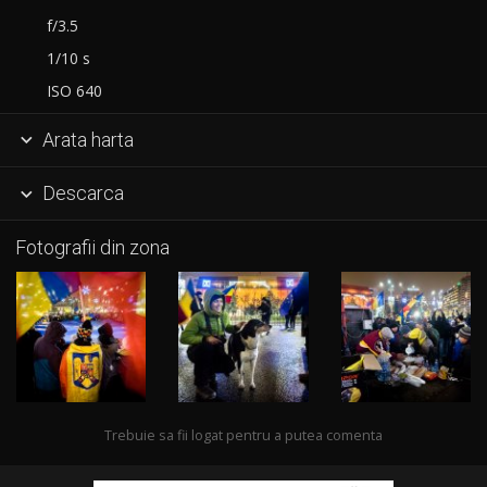
f/3.5
1/10 s
ISO 640
Arata harta

Descarca

Fotografii din zona
Trebuie sa fii logat pentru a putea comenta