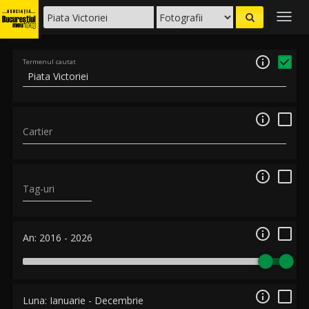
Togg
navig

Termenul cautat

Cartier

Tag-uri

An:
2016
-
2026

Luna:
Ianuarie
-
Decembrie