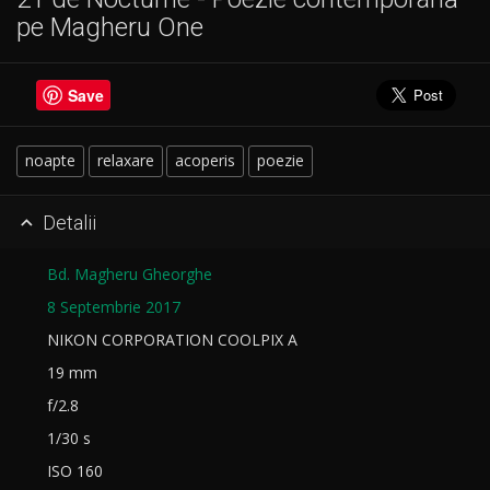
pe Magheru One
Save
noapte
relaxare
acoperis
poezie
Detalii

Bd. Magheru Gheorghe
8 Septembrie 2017
NIKON CORPORATION COOLPIX A
19 mm
f/2.8
1/30 s
ISO 160