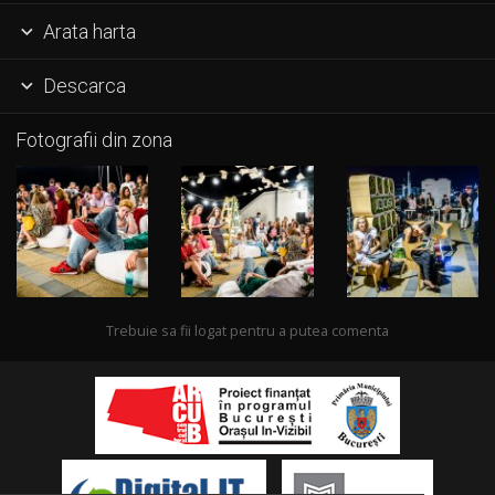
Arata harta

Descarca

Fotografii din zona
Trebuie sa fii logat pentru a putea comenta