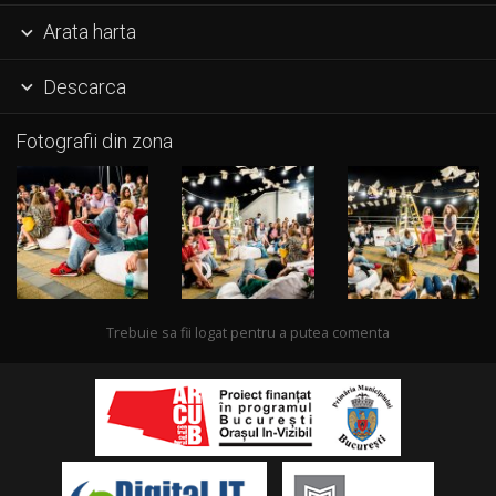
Arata harta

Descarca

Fotografii din zona
Trebuie sa fii logat pentru a putea comenta