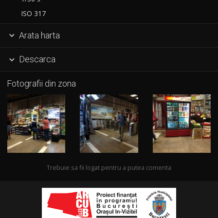
ISO 317
Arata harta

Descarca

Fotografii din zona
Trebuie sa fii logat pentru a putea comenta