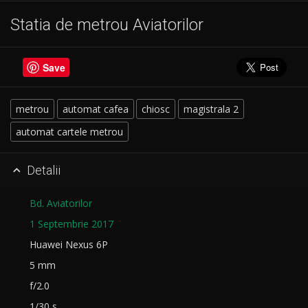
Statia de metrou Aviatorilor
Save
metrou
automat cafea
chiosc
magistrala 2
automat cartele metrou
Detalii

Bd. Aviatorilor
1 Septembrie 2017
Huawei Nexus 6P
5 mm
f/2.0
1/30 s