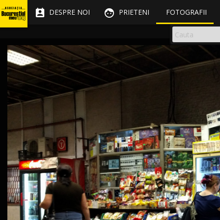


DESPRE NOI
PRIETENI
FOTOGRAFII