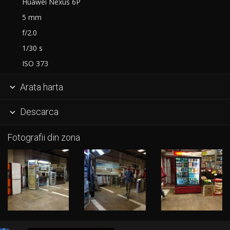
Huawei Nexus 6P
5 mm
f/2.0
1/30 s
ISO 373
Arata harta

Descarca

Fotografii din zona