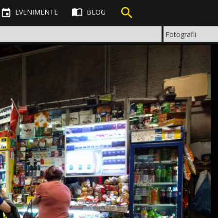



EVENIMENTE
BLOG