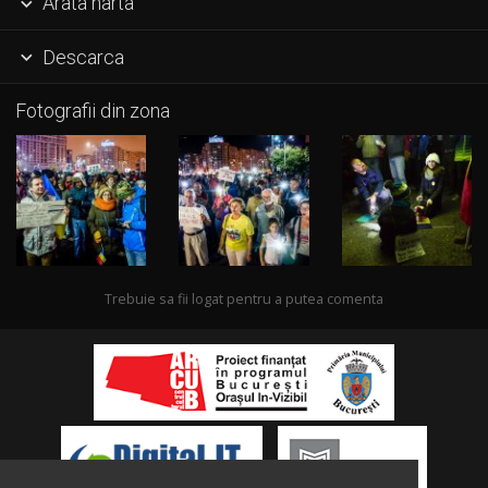
Arata harta

Descarca

Fotografii din zona
Trebuie sa fii logat pentru a putea comenta