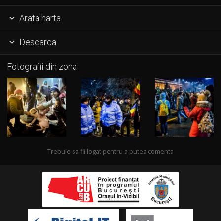
Arata harta

Descarca

Fotografii din zona
Trebuie sa fii logat pentru a putea comenta