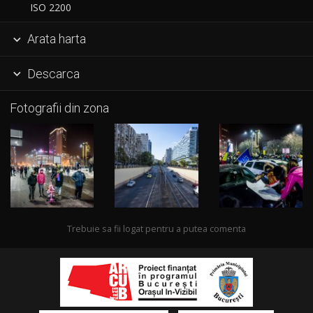
ISO 2200
Arata harta

Descarca

Fotografii din zona
Trebuie sa fii logat pentru a putea comenta