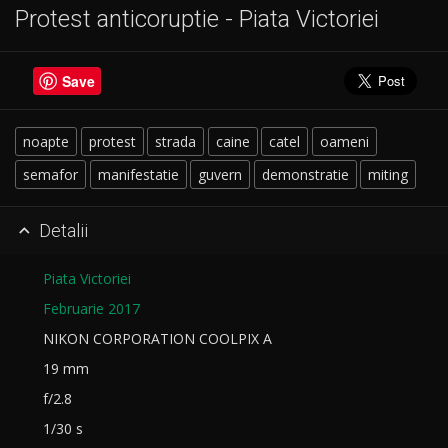
Protest anticoruptie - Piata Victoriei
Save
noapte
protest
strada
caine
catel
oameni
semafor
manifestatie
guvern
demonstratie
miting
Detalii

Piata Victoriei
Februarie 2017
NIKON CORPORATION COOLPIX A
19 mm
f/2.8
1/30 s