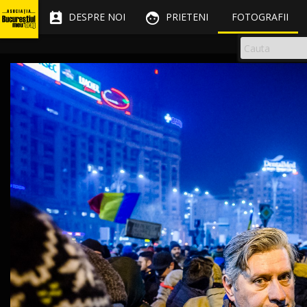


DESPRE NOI
PRIETENI
FOTOGRAFII