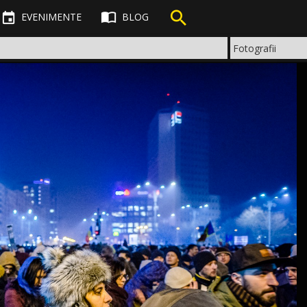



EVENIMENTE
BLOG