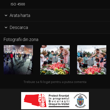
ISO 4500
Arata harta

Descarca

Fotografii din zona
Trebuie sa fii logat pentru a putea comenta