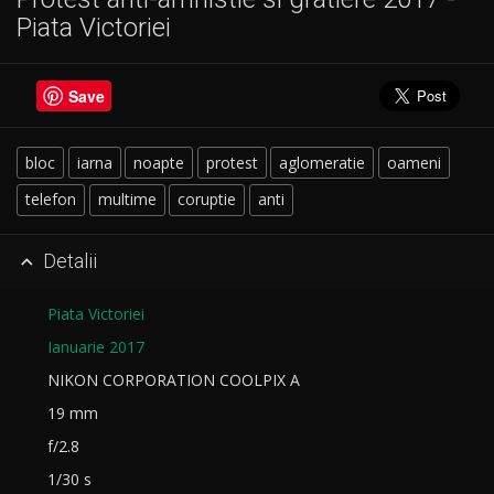
Piata Victoriei
Save
bloc
iarna
noapte
protest
aglomeratie
oameni
telefon
multime
coruptie
anti
Detalii

Piata Victoriei
Ianuarie 2017
NIKON CORPORATION COOLPIX A
19 mm
f/2.8
1/30 s