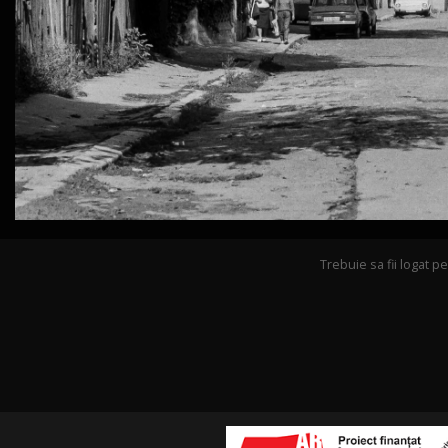
Trebuie sa fii logat 