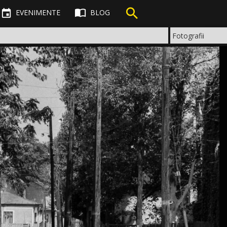



EVENIMENTE
BLOG