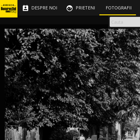


DESPRE NOI
PRIETENI
FOTOGRAFII