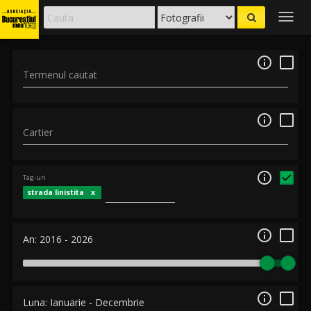
Togg
navig

Termenul cautat

Cartier

Tag-uri
strada linistita

An:
2016
-
2026

Luna:
Ianuarie
-
Decembrie