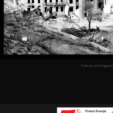
Trebuie sa fii logat 