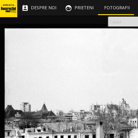


DESPRE NOI
PRIETENI
FOTOGRAFII