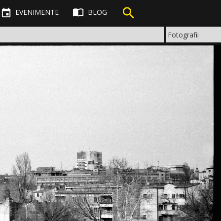



EVENIMENTE
BLOG