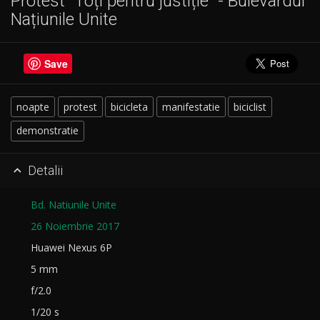
Protest "Toți pentru justiție" - Bulevardul
Națiunile Unite
Save
noapte
protest
bicicleta
manifestatie
biciclist
demonstratie
Detalii

Bd. Natiunile Unite
26 Noiembrie 2017
Huawei Nexus 6P
5 mm
f/2.0
1/20 s