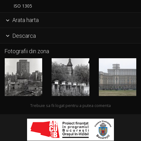
ISO 1305
Arata harta

Descarca

Fotografii din zona
Trebuie sa fii logat pentru a putea comenta