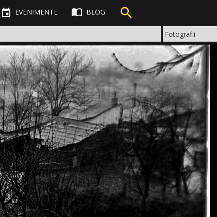



EVENIMENTE
BLOG