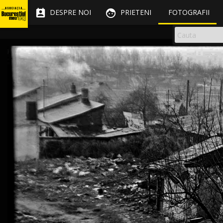


DESPRE NOI
PRIETENI
FOTOGRAFII