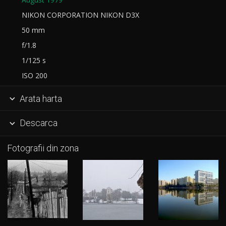
NIKON CORPORATION NIKON D3X
50 mm
f/1.8
1/125 s
ISO 200
Arata harta

Descarca

Fotografii din zona