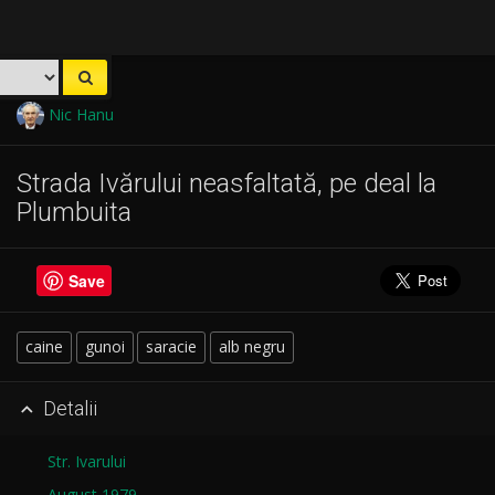
Nic Hanu
Strada Ivărului neasfaltată, pe deal la
Plumbuita
Save
caine
gunoi
saracie
alb negru
Detalii

Str. Ivarului
August 1979