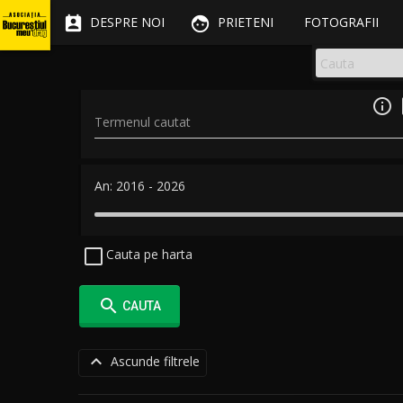


DESPRE NOI
PRIETENI
FOTOGRAFII

Termenul cautat
An:
2016
-
2026
Cauta pe harta

CAUTA

Ascunde filtrele