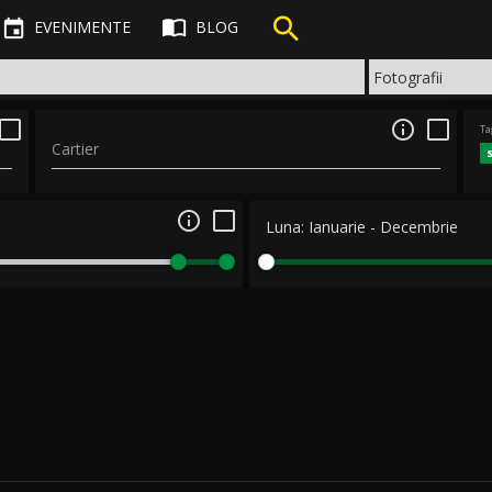



EVENIMENTE
BLOG

Ta
Cartier

Luna:
Ianuarie
-
Decembrie