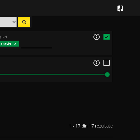


g-uri
saracie

1 - 17 din 17 rezultate