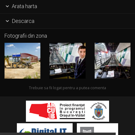
Arata harta

Descarca

Fotografii din zona
Trebuie sa fii logat pentru a putea comenta