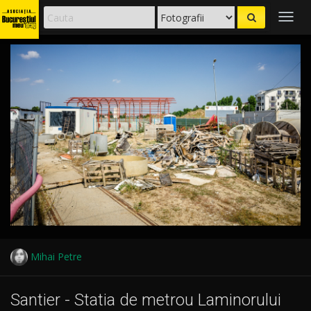
Togg
navig
Mihai Petre
Santier - Statia de metrou Laminorului