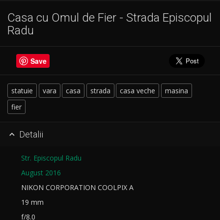
Casa cu Omul de Fier - Strada Episcopul
Radu
Save
statuie
vara
casa
strada
casa veche
masina
fier
Detalii

Str. Episcopul Radu
August 2016
NIKON CORPORATION COOLPIX A
19 mm
f/8.0