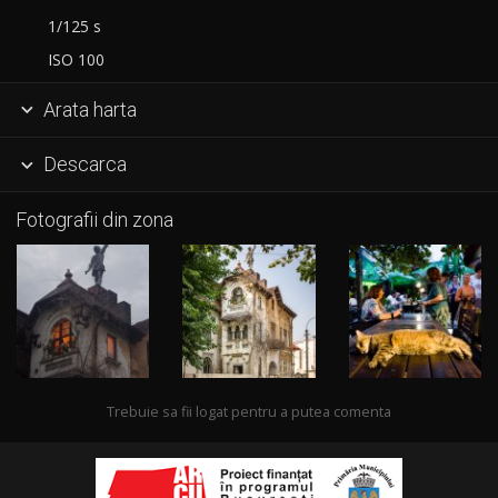
1/125 s
ISO 100
Arata harta

Descarca

Fotografii din zona
Trebuie sa fii logat pentru a putea comenta