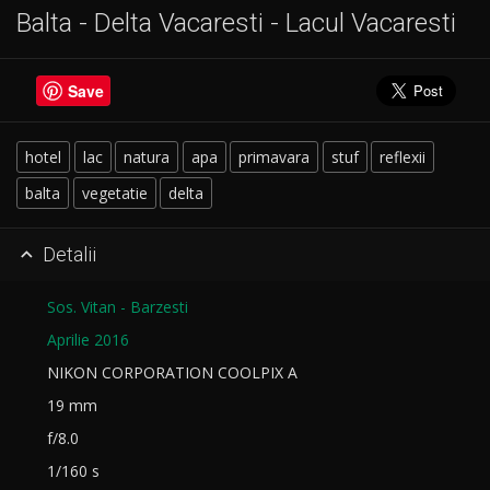
Balta - Delta Vacaresti - Lacul Vacaresti
Save
hotel
lac
natura
apa
primavara
stuf
reflexii
balta
vegetatie
delta
Detalii

Sos. Vitan - Barzesti
Aprilie 2016
NIKON CORPORATION COOLPIX A
19 mm
f/8.0
1/160 s