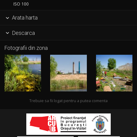
ISO 100
Arata harta

Descarca

Fotografii din zona
Trebuie sa fii logat pentru a putea comenta