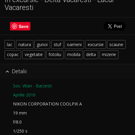
Vacaresti
Save
lac
natura
gunoi
stuf
oameni
excursie
scaune
copac
vegetatie
fotoliu
mobila
delta
mizerie
Detalii

Sos. Vitan - Barzesti
Aprilie 2016
NIKON CORPORATION COOLPIX A
19 mm
f/8.0
1/250 s