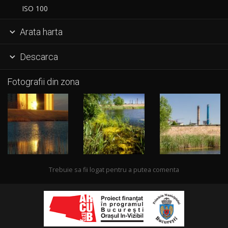
ISO 100
Arata harta

Descarca

Fotografii din zona
Trebuie sa fii logat pentru a putea comenta