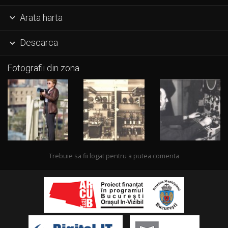
Arata harta

Descarca

Fotografii din zona
Trebuie sa fii logat pentru a putea comenta