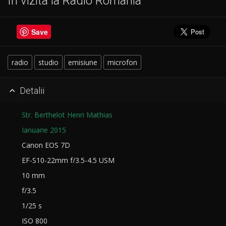
In vizita la Radio Romania
Save
radio
studio
emisiune
microfon
Detalii

Str. Berthelot Henri Mathias
Ianuarie 2015
Canon EOS 7D
EF-S10-22mm f/3.5-4.5 USM
10 mm
f/3.5
1/25 s
ISO 800