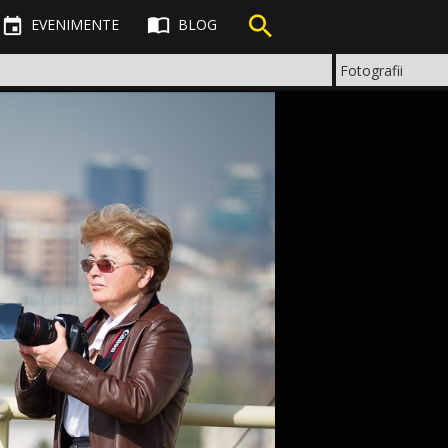



EVENIMENTE
BLOG