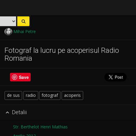
Mihai Petre
Fotograf la lucru pe acoperisul Radio
Romania
Save
de sus
radio
fotograf
acoperis
Detalii

Str. Berthelot Henri Mathias
Aprilie 2012