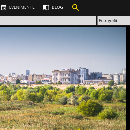



EVENIMENTE
BLOG