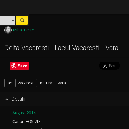
Mihai Petre
Delta Vacaresti - Lacul Vacaresti - Vara
Save
lac
Vacaresti
natura
vara
Detalii

August 2014
Canon EOS 7D