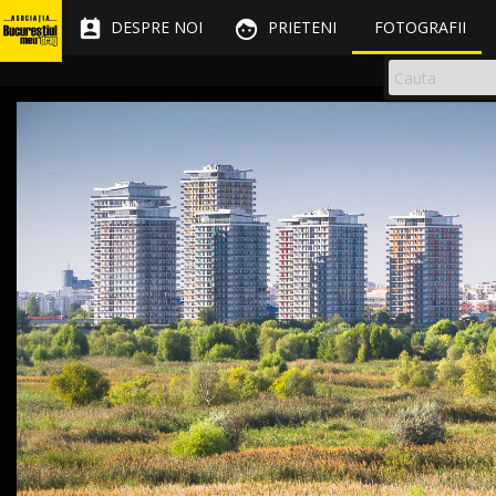


DESPRE NOI
PRIETENI
FOTOGRAFII