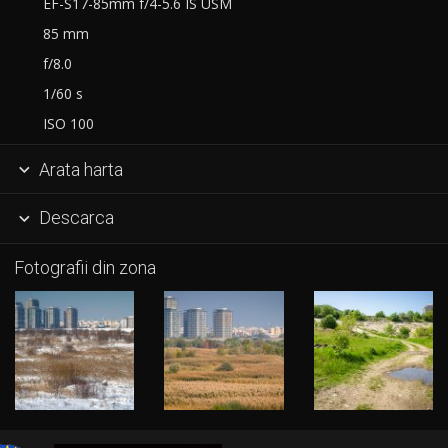
EF-S17-85mm f/4-5.6 IS USM
85 mm
f/8.0
1/60 s
ISO 100
Arata harta

Descarca

Fotografii din zona