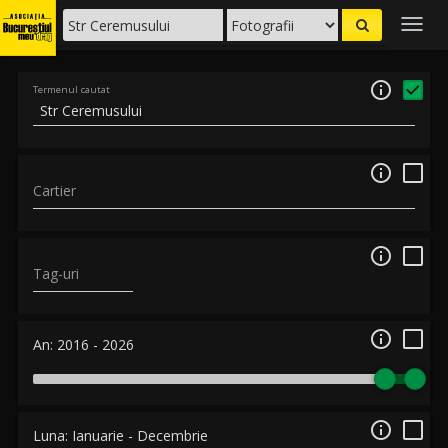
Togg
navig

Termenul cautat

Cartier

Tag-uri

An:
2016
-
2026

Luna:
Ianuarie
-
Decembrie