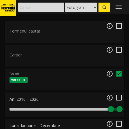
Togg
navig

Termenul cautat

Cartier

Tag-uri
verde

An:
2016
-
2026

Luna:
Ianuarie
-
Decembrie