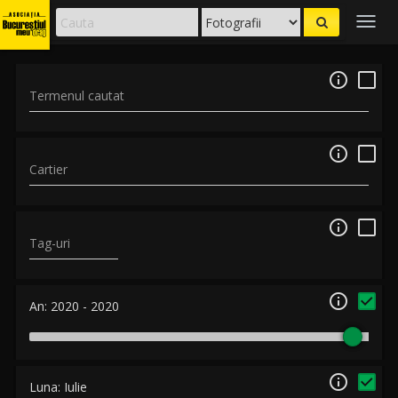
Togg
navig

Termenul cautat

Cartier

Tag-uri

An:
2020
-
2020

Luna:
Iulie