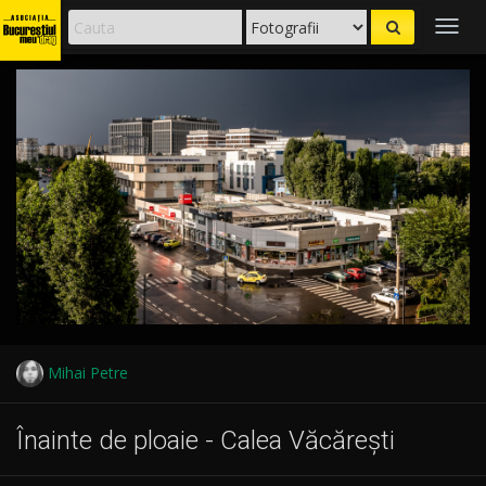
Togg
navig
Mihai Petre
Înainte de ploaie - Calea Văcărești