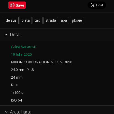
Save
de sus
piata
taxi
strada
apa
ploaie
Detalii

Calea Vacaresti
19 Iulie 2020
NIKON CORPORATION NIKON D850
24.0 mm f/1.8
24 mm
f/8.0
1/100 s
ISO 64
Arata harta
